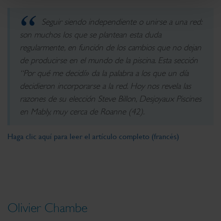
(empreintes digitales).
Pour en savoir plus sur le traitement de vos données
Seguir siendo independiente o unirse a una red:
personnelles et définir vos préférences, reportez-vous à
son muchos los que se plantean esta duda
la
section « Détails »
. Vous pouvez modifier ou retirer
regularmente, en función de los cambios que no dejan
votre consentement à tout moment à partir de la
de producirse en el mundo de la piscina. Esta sección
déclaration sur les cookies.
“Por qué me decidí» da la palabra a los que un día
decidieron incorporarse a la red. Hoy nos revela las
Les cookies nous permettent de personnaliser le contenu
et les annonces, d'offrir des fonctionnalités relatives aux
razones de su elección Steve Billon, Desjoyaux Piscines
médias sociaux et d'analyser notre trafic. Nous
en Mably, muy cerca de Roanne (42).
partageons également des informations sur l'utilisation de
notre site avec nos partenaires de médias sociaux, de
Haga clic aquí para leer el artículo completo (francés)
publicité et d'analyse, qui peuvent combiner celles-ci
avec d'autres informations que vous leur avez fournies
ou qu'ils ont collectées lors de votre utilisation de leurs
services.
Olivier Chambe