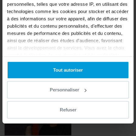
personnelles, telles que votre adresse IP, en utilisant des
Fuente: les Echos de la Franchise (francés)
technologies comme les cookies pour stocker et accéder
à des informations sur votre appareil, afin de diffuser des
publicités et du contenu personnalisés, d'effectuer des
mesures de performance des publicités et du contenu,
ainsi que de réaliser des études d’audience, favorisant
ainsi le développement de services. Vous avez le choix
Steve Billon – Desjoyaux Piscines Nord
quant à l'utilisation de vos données et à leurs finalités.
42
Vous pouvez modifier ou retirer votre consentement à
tout moment en consultant la Déclaration relative aux
Tout autoriser
cookies ou en cliquant sur l'icône de confidentialité.
Personnaliser
Si vous le permettez, nous aimerions également :
Collecter des informations sur votre localisation
géographique qui peuvent être précises à plusieurs
Refuser
mètres près
Identifier votre appareil en l'analysant activement
pour en relever les caractéristiques spécifiques