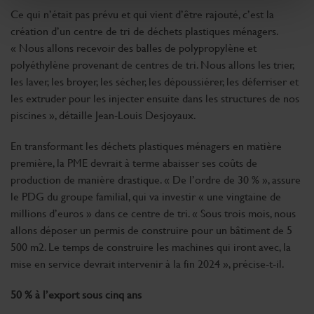
(empreintes digitales).
Ce qui n’était pas prévu et qui vient d’être rajouté, c’est la
Pour en savoir plus sur le traitement de vos données
création d’un centre de tri de déchets plastiques ménagers.
personnelles et définir vos préférences, reportez-vous à
« Nous allons recevoir des balles de polypropylène et
la
section « Détails »
. Vous pouvez modifier ou retirer
polyéthylène provenant de centres de tri. Nous allons les trier,
votre consentement à tout moment à partir de la
les laver, les broyer, les sécher, les dépoussiérer, les déferriser et
déclaration sur les cookies.
les extruder pour les injecter ensuite dans les structures de nos
piscines », détaille Jean-Louis Desjoyaux.
Les cookies nous permettent de personnaliser le contenu
En transformant les déchets plastiques ménagers en matière
et les annonces, d'offrir des fonctionnalités relatives aux
première, la PME devrait à terme abaisser ses coûts de
médias sociaux et d'analyser notre trafic. Nous
production de manière drastique. « De l’ordre de 30 % », assure
partageons également des informations sur l'utilisation de
le PDG du groupe familial, qui va investir « une vingtaine de
notre site avec nos partenaires de médias sociaux, de
millions d’euros » dans ce centre de tri. « Sous trois mois, nous
publicité et d'analyse, qui peuvent combiner celles-ci
allons déposer un permis de construire pour un bâtiment de 5
avec d'autres informations que vous leur avez fournies
500 m2. Le temps de construire les machines qui iront avec, la
ou qu'ils ont collectées lors de votre utilisation de leurs
mise en service devrait intervenir à la fin 2024 », précise-t-il.
services.
50 % à l’export sous cinq ans