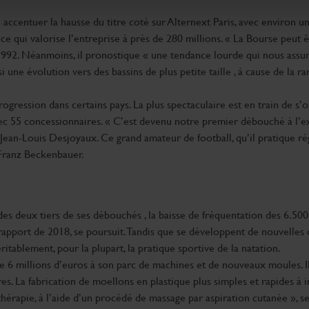
er ou retirer votre consentement à tout moment à partir de la dé
ccentuer la hausse du titre coté sur Alternext Paris, avec environ un q
 qui valorise l’entreprise à près de 280 millions. « La Bourse peut êt
e personnaliser le contenu et les annonces, d'offrir des fonctio
 1992. Néanmoins, il pronostique « une tendance lourde qui nous assur
rafic. Nous partageons également des informations sur l'utilisati
 une évolution vers des bassins de plus petite taille , à cause de la r
, de publicité et d'analyse, qui peuvent combiner celles-ci avec
ils ont collectées lors de votre utilisation de leurs services.
rogression dans certains pays. La plus spectaculaire est en train de s’
c 55 concessionnaires. « C’est devenu notre premier débouché à l’ex
Jean-Louis Desjoyaux. Ce grand amateur de football, qu’il pratique rég
 Franz Beckenbauer.
des deux tiers de ses débouchés , la baisse de fréquentation des 6.500 
port de 2018, se poursuit. Tandis que se développent de nouvelles off
itablement, pour la plupart, la pratique sportive de la natation.
6 millions d’euros à son parc de machines et de nouveaux moules. Il i
res. La fabrication de moellons en plastique plus simples et rapides à 
érapie, à l’aide d’un procédé de massage par aspiration cutanée », s