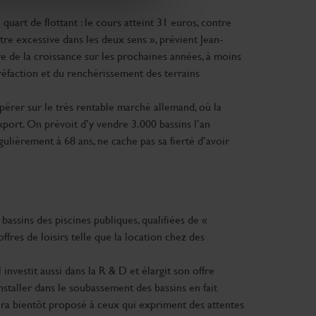
claration sur les cookies.
uart de flottant : le cours atteint 31 euros, contre
re excessive dans les deux sens », prévient Jean-
nnalités relatives aux médias
e de la croissance sur les prochaines années, à moins
on de notre site avec nos
aréfaction et du renchérissement des terrains
 d'autres informations que
opérer sur le très rentable marché allemand, où la
port. On prévoit d’y vendre 3.000 bassins l’an
ulièrement à 68 ans, ne cache pas sa fierté d’avoir
bassins des piscines publiques, qualifiées de «
res de loisirs telle que la location chez des
nvestit aussi dans la R & D et élargit son offre
installer dans le soubassement des bassins en fait
era bientôt proposé à ceux qui expriment des attentes