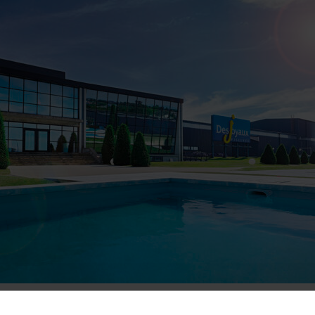
noise a battu un nouveau record de ventes sur l’année fiscale, quasim