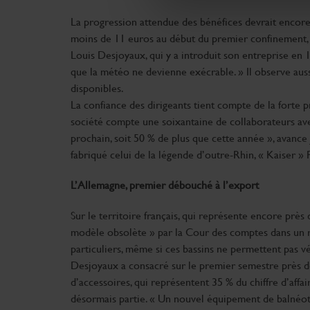
Détails »
. Vous pouvez modifi
La progression attendue des bénéfices devrait encore a
moins de 11 euros au début du premier confinement, ce
Les cookies nous permettent d
Louis Desjoyaux, qui y a introduit son entreprise en
sociaux et d'analyser notre t
que la météo ne devienne exécrable. » Il observe aussi
partenaires de médias sociaux
disponibles.
vous leur avez fournies ou qu'
La confiance des dirigeants tient compte de la forte p
société compte une soixantaine de collaborateurs ave
prochain, soit 50 % de plus que cette année », avance 
fabriqué celui de la légende d’outre-Rhin, « Kaiser »
L’Allemagne, premier débouché à l’export
Sur le territoire français, qui représente encore près 
modèle obsolète » par la Cour des comptes dans un rap
particuliers, même si ces bassins ne permettent pas vér
Desjoyaux a consacré sur le premier semestre près de 
d’accessoires, qui représentent 35 % du chiffre d’affai
désormais partie. « Un nouvel équipement de balnéoth